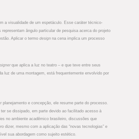
am a visualidade de um espetáculo. Esse caráter técnico-
s representam ângulo particular de pesquisa acerca do projeto
estão. Aplicar o termo
na cena implica um processo
design
que aplica a luz no teatro – e que teve entre seus
signer
da luz de uma montagem, está frequentemente envolvido por
ir planejamento e concepção, ele resume parte do processo.
ter se dissipado, em parte devido ao facilitado acesso à
ades no ambiente acadêmico brasileiro, discussões que
uero dizer, mesmo com a aplicação das “novas tecnologias” e
dível sua abordagem como sujeito estético.