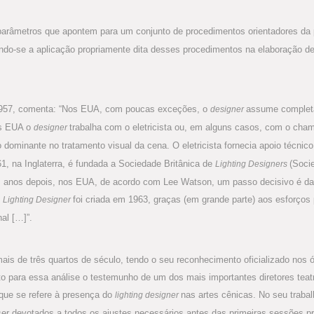
parâmetros que apontem para um conjunto de procedimentos orientadores da
ando-se a aplicação propriamente dita desses procedimentos na elaboração d
957, comenta: “Nos EUA, com poucas exceções, o
assume completa 
designer
Nos EUA o
trabalha com o eletricista ou, em alguns casos, com o cham
designer
dominante no tratamento visual da cena. O eletricista fornecia apoio técnico
61, na Inglaterra, é fundada a Sociedade Britânica de
(Soci
Lighting Designers
is anos depois, nos EUA, de acordo com Lee Watson, um passo decisivo é d
e
foi criada em 1963, graças (em grande parte) aos esforços
Lighting Designer
al […]”.
mais de três quartos de século, tendo o seu reconhecimento oficializado nos
para essa análise o testemunho de um dos mais importantes diretores teatr
 que se refere à presença do
nas artes cênicas. No seu traba
lighting designer
er devotados a todos os ajustes necessários antes das primeiras sessões pr