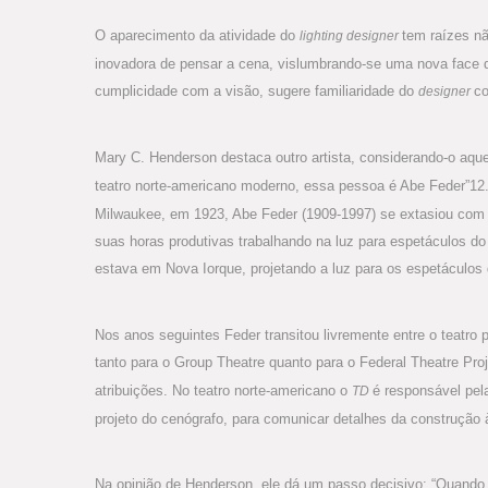
O aparecimento da atividade do
tem raízes n
lighting designer
inovadora de pensar a cena, vislumbrando-se uma nova face d
cumplicidade com a visão, sugere familiaridade do
co
designer
Mary C. Henderson destaca outro artista, considerando-o aque
teatro norte-americano moderno, essa pessoa é Abe Feder”12
Milwaukee, em 1923, Abe Feder (1909-1997) se extasiou com a 
suas horas produtivas trabalhando na luz para espetáculos d
estava em Nova Iorque, projetando a luz para os espetáculos 
Nos anos seguintes Feder transitou livremente entre o teatro p
tanto para o Group Theatre quanto para o Federal Theatre Pro
atribuições. No teatro norte-americano o
é responsável pela
TD
projeto do cenógrafo, para comunicar detalhes da construção
Na opinião de Henderson, ele dá um passo decisivo: “Quand