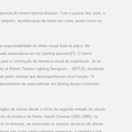
 postura do
. Com o passar dos anos, o
theatre lighting designer
e projetos, na efetivação de ideias em cena, assim como na
responsabilidade do efeito visual final no palco. Na
ado especialista em luz (
)”5. O termo
lighting specialist
 para a construção da narrativa visual do espetáculo. Já se
ety of British Theatre Lighting Designers – SBTLD), revelando
ado pelos artistas que desempenhavam essa função: “A
 persistentes de especialistas em
e inscritos
lighting design
 órgãos de classe desde o início da segunda metade do século
ais da América do Norte, Harold Clurman (1901-1980), na
lho
, ao mencionar os ensaios técnicos ele afirma:
On directing
évias nas quais serão cobrados ingressos; a verdade é que