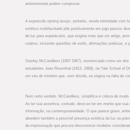
anteriormente podem comprovar.
A expressão
, portanto, revela intimidade com 
lighting design
estético multifacetado põe positivamente em jogo passos diver
de luz para espetáculos, que exigiria mais que um artigo, pro
criativo, incluindo questões de estilo, afirmações poéticas, e 
Stanley McCandless (1897-1967), reverenciado como um dos p
estudantes Jean Rosenthal (1912- 1969), na Yale School of D
um véu de mistério que, sem dúvida, se origina na falta de co
Num certo sentido, McCandless, simplifica e coloca de modo 
Ao ler sua assertiva, contudo, deve-se ter em mente que sua e
informação, na contemporaneidade. O que parece grave, entret
abordem também a possível presença estética da luz na práxis
da improvisação que procura desconstruir modelos considerado