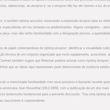
cistas, aderecistas, ao
e, se o
não faz ele mesmo a luz do es
designer
designer
, e também
reservando a expressão
para se refer
rt
lighting specialist,
designer
s especialistas em luz tornaram-se predominantes. Alguns cenógrafos – princ
ma peça, mas não tenho familiaridade com a designação precisa, a quantidad
ces do papel contemporâneo do
: identificar a visualidade so
lighting designer
ão técnica de um conjunto organizado que inclui equipamento, acessórios, as
e Clurman também sugere que Mielziner poderia assinar como
lighting designer
linhar que as ideias aqui representam parte determinante da instância estéti
áculo a mencionada familiaridade com esse processo é bastante recente qua
e-americana Jean Rosenthal (1912-1969), com a publicação de um dos mais im
inclui testemunho fundamental para a presente discussão: “Sou uma
lighting d
 meu nascimento é surpreendente.