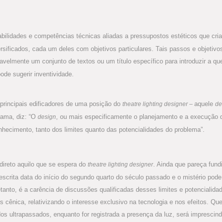
habilidades e competências técnicas aliadas a pressupostos estéticos que cri
sificados, cada um deles com objetivos particulares. Tais passos e objetivo
vavelmente um conjunto de textos ou um título específico para introduzir a qu
pode sugerir inventividade.
rincipais edificadores de uma posição do
aquele
theatre lighting designer –
de
rama, diz: “O
, ou mais especificamente o planejamento e a execução 
design
nhecimento, tanto dos limites quanto das potencialidades do problema”.
direto aquilo que se espera do
. Ainda que pareça fund
theatre lighting designer
scrita data do início do segundo quarto do século passado e o mistério pode 
anto, é a carência de discussões qualificadas desses limites e potencialid
 cênica, relativizando o interesse exclusivo na tecnologia e nos efeitos. Q
s ultrapassados, enquanto for registrada a presença da luz, será imprescin