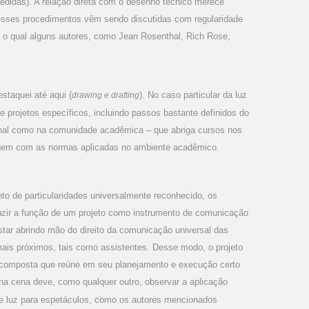
edidas). A relação direta com o desenho técnico merece
desses procedimentos vêm sendo discutidas com regularidade
a o qual alguns autores, como Jean Rosenthal, Rich Rose,
staquei até aqui (
). No caso particular da luz
drawing e drafting
e projetos específicos, incluindo passos bastante definidos do
ional como na comunidade acadêmica – que abriga cursos nos
eragem com as normas aplicadas no ambiente acadêmico.
to de particularidades universalmente reconhecido, os
duzir a função de um projeto como instrumento de comunicação
estar abrindo mão do direito da comunicação universal das
mais próximos, tais como assistentes. Desse modo, o projeto
te composta que reúne em seu planejamento e execução certo
na cena deve, como qualquer outro, observar a aplicação
 de luz para espetáculos, como os autores mencionados