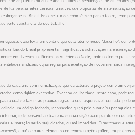
cas e de arquitetura na qual estão incluídas especificações de dimensões (m
os de luz para as artes cênicas, uma vez que propostas de sistematização 
sboçar-se no Brasil. Isso inclui o desenho técnico para o teatro, tema par
ado parte substancial do seu trabalho.
ortuguesa, cabe levar em conta o que está latente nesse “desenho”, como de
ticas fora do Brasil já apresentam significativa sofisticação na elaboração d
corre em diversas instâncias na América do Norte, tanto no teatro profiss
 às entidades sindicais, cujas regras para aceitação de novos membros int
dade de cada um, sem normalização que caracterize o projeto como um conjun
retados como rigidez excessiva. Excesso de liberdade, neste caso, pode re
 para o qual se fazem as próprias regras; o seu responsável, contudo, pode 
delineia um código fechado, reconhecido quiçá pelo autor e/ou por aqueles 
 informar, indispensável ao teatro na sua condição exemplar de obra de ar
ideias e interação serão prejudicados, ou até impedidos. O
que atua 
designer
3, e até de outros elementos da representação gráfica, em projetos
sketches