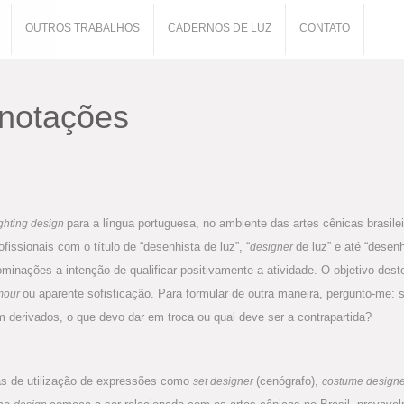
OUTROS TRABALHOS
CADERNOS DE LUZ
CONTATO
Anotações
para a língua portuguesa, no ambiente das artes cênicas brasile
ighting design
ssionais com o título de “desenhista de luz”, “
de luz” e até “desen
designer
ominações a intenção de qualificar positivamente a atividade. O objetivo des
ou aparente sofisticação. Para formular de outra maneira, pergunto-me:
mour
m derivados, o que devo dar em troca ou qual deve ser a contrapartida?
ivas de utilização de expressões como
(cenógrafo),
set designer
costume design