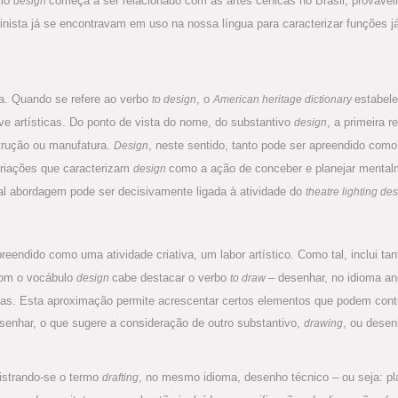
rmo
começa a ser relacionado com as artes cênicas no Brasil, provave
design
nista já se encontravam em uso na nossa língua para caracterizar funções já
a. Quando se refere ao verbo
, o
estabele
to design
American heritage dictionary
ive artísticas. Do ponto de vista do nome, do substantivo
, a primeira 
design
strução ou manufatura.
, neste sentido, tanto pode ser apreendido como 
Design
ariações que caracterizam
como a ação de conceber e planejar mentalm
design
Tal abordagem pode ser decisivamente ligada à atividade do
theatre lighting de
reendido como uma atividade criativa, um labor artístico. Como tal, inclui t
com o vocábulo
cabe destacar o verbo
– desenhar, no idioma an
design
to draw
nhas. Esta aproximação permite acrescentar certos elementos que podem con
enhar, o que sugere a consideração de outro substantivo,
, ou desen
drawing
istrando-se o termo
, no mesmo idioma, desenho técnico – ou seja: pl
drafting