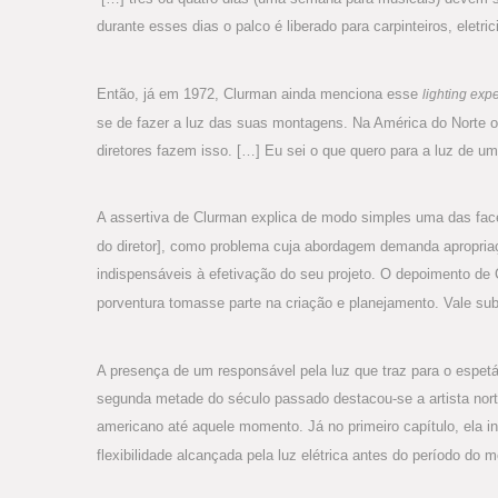
durante esses dias o palco é liberado para carpinteiros, eletri
Então, já em 1972, Clurman ainda menciona esse
lighting expe
se de fazer a luz das suas montagens. Na América do Norte o
diretores fazem isso. […] Eu sei o que quero para a luz de u
A assertiva de Clurman explica de modo simples uma das fa
do diretor], como problema cuja abordagem demanda apropriaç
indispensáveis à efetivação do seu projeto. O depoimento d
porventura tomasse parte na criação e planejamento. Vale sub
A presença de um responsável pela luz que traz para o espet
segunda metade do século passado destacou-se a artista nort
americano até aquele momento. Já no primeiro capítulo, ela 
flexibilidade alcançada pela luz elétrica antes do período do