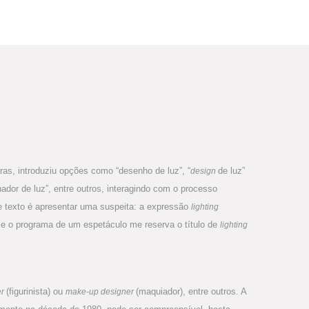
iras, introduziu opções como “desenho de luz”, “
de luz”
design
hador de luz”, entre outros, interagindo com o processo
te texto é apresentar uma suspeita: a expressão
lighting
 se o programa de um espetáculo me reserva o título de
lighting
(figurinista) ou
(maquiador), entre outros. A
er
make-up designer