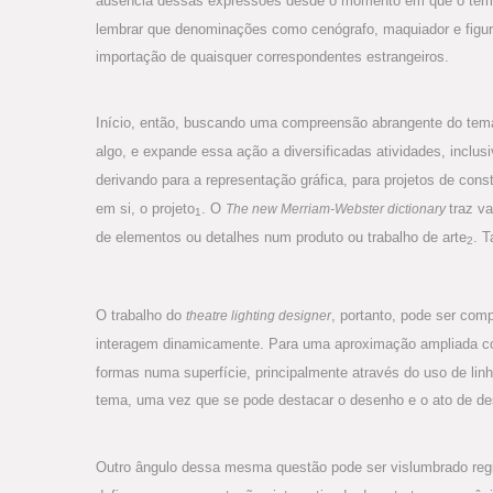
ausência dessas expressões desde o momento em que o te
lembrar que denominações como cenógrafo, maquiador e figuri
importação de quaisquer correspondentes estrangeiros.
Início, então, buscando uma compreensão abrangente do tem
algo, e expande essa ação a diversificadas atividades, inclus
derivando para a representação gráfica, para projetos de con
em si, o projeto
. O
traz v
The new Merriam-Webster dictionary
1
de elementos ou detalhes num produto ou trabalho de arte
. 
2
O trabalho do
, portanto, pode ser comp
theatre lighting designer
interagem dinamicamente. Para uma aproximação ampliada 
formas numa superfície, principalmente através do uso de li
tema, uma vez que se pode destacar o desenho e o ato de des
Outro ângulo dessa mesma questão pode ser vislumbrado reg