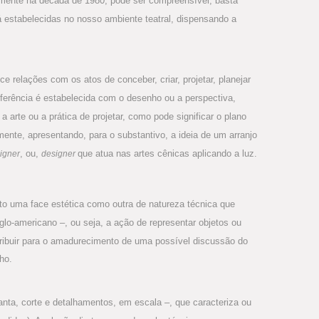
lmente na década de 1980, pode ser compreensível, basta
 estabelecidas no nosso ambiente teatral, dispensando a
ce relações com os atos de conceber, criar, projetar, planejar
referência é estabelecida com o desenho ou a perspectiva,
a arte ou a prática de projetar, como pode significar o plano
ente, apresentando, para o substantivo, a ideia de um arranjo
, ou,
que atua nas artes cênicas aplicando a luz.
signer
designer
anto uma face estética como outra de natureza técnica que
glo-americano –, ou seja, a ação de representar objetos ou
tribuir para o amadurecimento de uma possível discussão do
ho.
anta, corte e detalhamentos, em escala –, que caracteriza ou