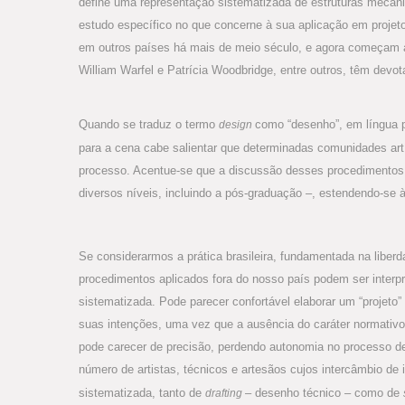
define uma representação sistematizada de estruturas mecâni
estudo específico no que concerne à sua aplicação em projet
em outros países há mais de meio século, e agora começam a e
William Warfel e Patrícia Woodbridge, entre outros, têm devot
Quando se traduz o termo
como “desenho”, em língua p
design
para a cena cabe salientar que determinadas comunidades artís
processo. Acentue-se que a discussão desses procedimentos o
diversos níveis, incluindo a pós-graduação –, estendendo-se
Se considerarmos a prática brasileira, fundamentada na liber
procedimentos aplicados fora do nosso país podem ser interp
sistematizada. Pode parecer confortável elaborar um “projeto”
suas intenções, uma vez que a ausência do caráter normativo 
pode carecer de precisão, perdendo autonomia no processo de
número de artistas, técnicos e artesãos cujos intercâmbio de 
sistematizada, tanto de
– desenho técnico – como de
drafting