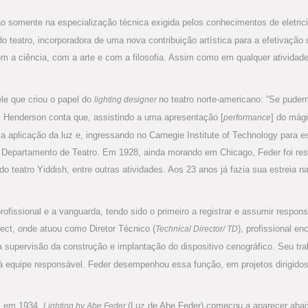
ão somente na especialização técnica exigida pelos conhecimentos de eletri
o teatro, incorporadora de uma nova contribuição artística para a efetivaçã
m a ciência, com a arte e com a filosofia. Assim como em qualquer atividade 
le que criou o papel do
no teatro norte-americano: “Se puder
lighting designer
. Henderson conta que, assistindo a uma apresentação [
] do mági
performance
aplicação da luz e, ingressando no Carnegie Institute of Technology para est
o Departamento de Teatro. Em 1928, ainda morando em Chicago, Feder foi re
do teatro Yiddish, entre outras atividades. Aos 23 anos já fazia sua estreia
rofissional e a vanguarda, tendo sido o primeiro a registrar e assumir respons
ject, onde atuou como Diretor Técnico (
), profissional e
Technical Director/ TD
 supervisão da construção e implantação do dispositivo cenográfico. Seu trab
 à equipe responsável. Feder desempenhou essa função, em projetos dirigidos
o, em 1934,
(Luz de Abe Feder) começou a aparecer abai
Lighting by Abe Feder