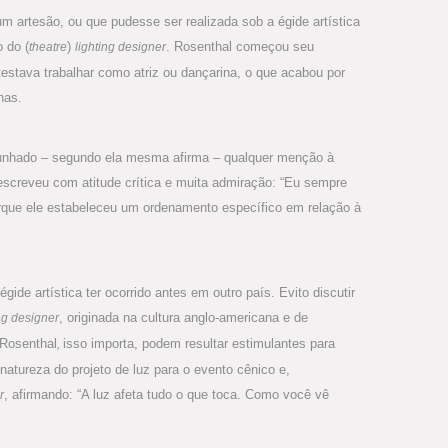
 artesão, ou que pudesse ser realizada sob a égide artística
 do (
)
. Rosenthal começou seu
theatre
lighting designer
estava trabalhar como atriz ou dançarina, o que acabou por
nas.
unhado – segundo ela mesma afirma – qualquer menção à
screveu com atitude crítica e muita admiração: “Eu sempre
orque ele estabeleceu um ordenamento específico em relação à
de artística ter ocorrido antes em outro país. Evito discutir
, originada na cultura anglo-americana e de
ing designer
 Rosenthal
isso importa, podem resultar estimulantes para
,
natureza do projeto de luz para o evento cênico e,
, afirmando: “A luz afeta tudo o que toca. Como você vê
r