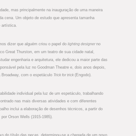
cidade, mas principalmente na inauguração de uma maneira
o da cena. Um objeto de estudo que apresenta tamanha
artística.
mos dizer que alguém criou o papel do
no
lighting designer
co Great Thurston, em um teatro de sua cidade natal,
udar engenharia e arquitetura, ele dedicou a maior parte das
sponsável pela luz no Goodman Theatre e, dois anos depois,
 na Broadway, com o espetáculo
(Engodo).
Trick for trick
abilidade individual pela luz de um espetáculo, trabalhando
ncontrado nas mais diversas atividades e com diferentes
alho inclui a elaboração de desenhos técnicos, a partir do
 por Orson Wells (1915-1985).
xo do título das peças, determinou-se a chegada de um novo