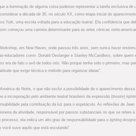
e a iluminação de alguma coisa pudesse representar a tarefa exclusiva de um
onsiderar a década de 30, no século XX, como etapa inicial do aparecimento
 York, uma escola voltada para a educação teatral. Ela confidencia que det
ssim começou uma carreira determinante para as artes cênicas norte-america
r Workshop, em New Haven, onde passou três anos, sem nunca haver testem
stas-educadores como Donald Oeslanger e Stanley McCandless, sobre quem e
ss era de fato o avô de todos nós. Não porque tenha sido o primeiro, mas p
titude que exige técnica e método para organizar ideias”.
mérica do Norte, o que não exclui a possibilidade de o aparecimento dessa égi
e a incorporação pelo ambiente teatral brasileiro da expressão (
)
theatre
light
nsabilidade pela contribuição da luz para o espetáculo. As reflexões de Jean
ioneira da atividade, responsável por passos substanciais no que se refere à 
 processo, ela indica um alto grau de responsabilidade para o
lighting designe
o você ouve aquilo que está escutando”.