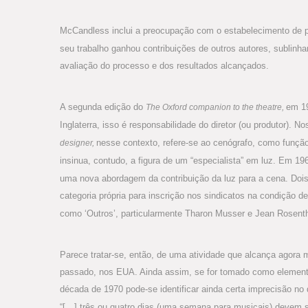
McCandless inclui a preocupação com o estabelecimento de 
seu trabalho ganhou contribuições de outros autores, sublinh
avaliação do processo e dos resultados alcançados.
A segunda edição do
em 1
The Oxford companion to the theatre,
Inglaterra, isso é responsabilidade do diretor (ou produtor). 
nesse contexto, refere-se ao cenógrafo, como função 
designer,
insinua, contudo, a figura de um “especialista” em luz. Em 19
uma nova abordagem da contribuição da luz para a cena. Do
categoria própria para inscrição nos sindicatos na condição d
como ‘Outros’, particularmente Tharon Musser e Jean Rosenth
Parece tratar-se, então, de uma atividade que alcança agora 
passado, nos EUA. Ainda assim, se for tomado como elemento 
década de 1970 pode-se identificar ainda certa imprecisão no
“[…] três ou quatro dias (uma semana para musicais) devem s