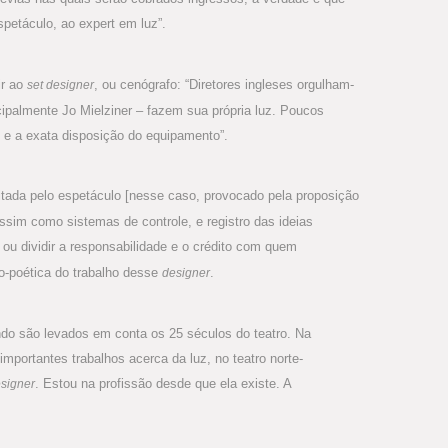
petáculo, ao expert em luz”.
ir ao
, ou cenógrafo: “Diretores ingleses orgulham-
set designer
ipalmente Jo Mielziner – fazem sua própria luz. Poucos
e e a exata disposição do equipamento”.
licitada pelo espetáculo [nesse caso, provocado pela proposição
sim como sistemas de controle, e registro das ideias
, ou dividir a responsabilidade e o crédito com quem
co-poética do trabalho desse
.
designer
ndo são levados em conta os 25 séculos do teatro. Na
portantes trabalhos acerca da luz, no teatro norte-
. Estou na profissão desde que ela existe. A
esigner