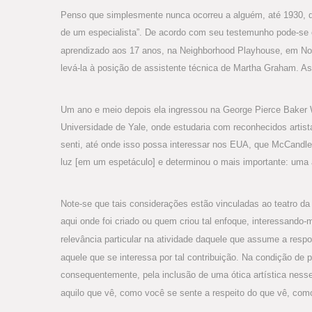
Penso que simplesmente nunca ocorreu a alguém, até 1930, qu
de um especialista”. De acordo com seu testemunho pode-se c
aprendizado aos 17 anos, na Neighborhood Playhouse, em Nova
levá-la à posição de assistente técnica de Martha Graham. A
Um ano e meio depois ela ingressou na George Pierce Bake
Universidade de Yale, onde estudaria com reconhecidos arti
senti, até onde isso possa interessar nos EUA, que McCandle
luz [em um espetáculo] e determinou o mais importante: uma a
Note-se que tais considerações estão vinculadas ao teatro da A
aqui onde foi criado ou quem criou tal enfoque, interessando-m
relevância particular na atividade daquele que assume a respo
aquele que se interessa por tal contribuição. Na condição de p
consequentemente, pela inclusão de uma ótica artística nesse
aquilo que vê, como você se sente a respeito do que vê, com